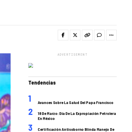
ADVERTISEMENT
Tendencias
Avances Sobre La Salud Del Papa Francisco
18 De Marzo: Día De La Expropiación Petrolera
En México
Certificación Antisoborno Blinda Manejo De