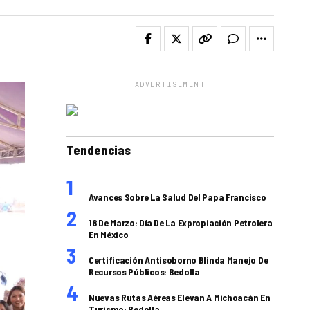
ADVERTISEMENT
Tendencias
Avances Sobre La Salud Del Papa Francisco
18 De Marzo: Día De La Expropiación Petrolera
En México
Certificación Antisoborno Blinda Manejo De
Recursos Públicos: Bedolla
Nuevas Rutas Aéreas Elevan A Michoacán En
Turismo: Bedolla