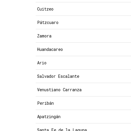
Cuitzeo
Pátzcuaro
Zamora
Huandacareo
Ario
Salvador Escalante
Venustiano Carranza
Peribán
Apatzingán
Santa Fe de la Laguna