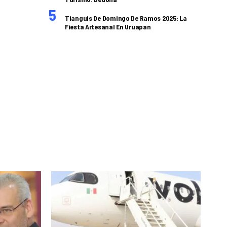
Tianguis De Domingo De Ramos 2025: La
Fiesta Artesanal En Uruapan