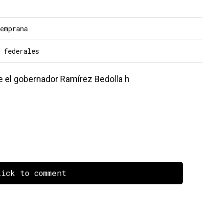
temprana
 federales
ue el gobernador Ramírez Bedolla h
ick to comment