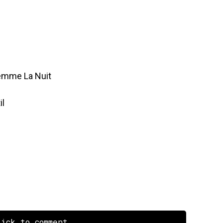
emme La Nuit
il
ick to comment