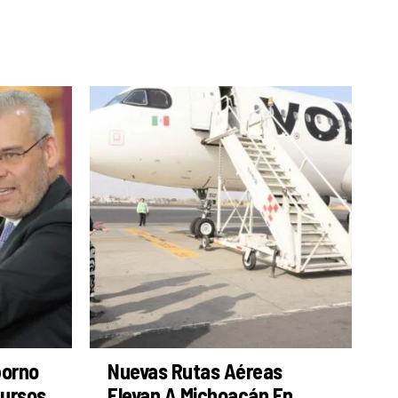
borno
Nuevas Rutas Aéreas
cursos
Elevan A Michoacán En