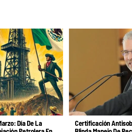
Marzo: Día De La
Certificación Antiso
iación Petrolera En
Blinda Manejo De Re