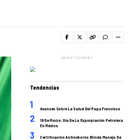
ADVERTISEMENT
Tendencias
Avances Sobre La Salud Del Papa Francisco
18 De Marzo: Día De La Expropiación Petrolera
En México
Certificación Antisoborno Blinda Manejo De