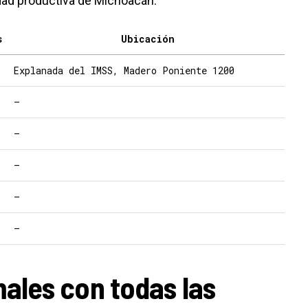
dad productiva de Michoacán.
s
Ubicación
Explanada del IMSS, Madero Poniente 1200
—
—
—
—
—
ales con todas las