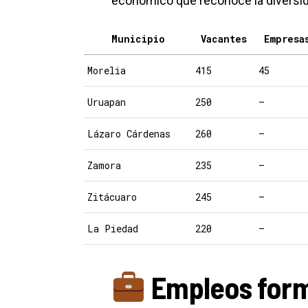
económico que reconoce la diversi
Municipio
Vacantes
Empresa
Morelia
415
45
Uruapan
250
—
Lázaro Cárdenas
260
—
Zamora
235
—
Zitácuaro
245
—
La Piedad
220
—
Empleos form