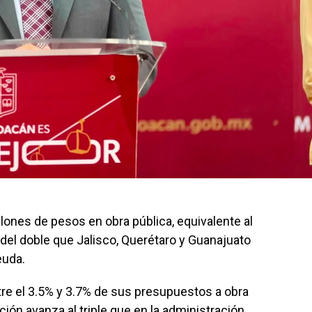
lones de pesos en obra pública, equivalente al
del doble que Jalisco, Querétaro y Guanajuato
euda.
re el 3.5% y 3.7% de sus presupuestos a obra
ión avanza al triple que en la administración