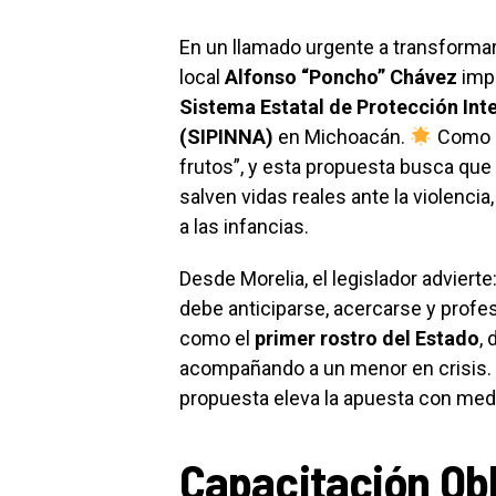
En un llamado urgente a transformar
local
Alfonso “Poncho” Chávez
impu
Sistema Estatal de Protección Int
(SIPINNA)
en Michoacán.
Como bi
frutos”, y esta propuesta busca que
salven vidas reales ante la violenci
a las infancias.
Desde Morelia, el legislador advierte
debe anticiparse, acercarse y profes
como el
primer rostro del Estado
,
acompañando a un menor en crisis. 
propuesta eleva la apuesta con med
Capacitación Obli