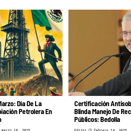
Marzo: Día De La
Certificación Antiso
iación Petrolera En
Blinda Manejo De Re
o
Públicos: Bedolla
marzo 18, 2025
Editor
febrero 14, 2025