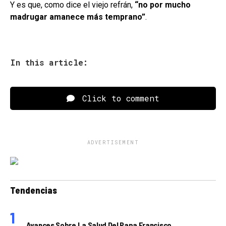
Y es que, como dice el viejo refrán,
“no por mucho
madrugar amanece más temprano”
.
In this article:
Click to comment
ADVERTISEMENT
Tendencias
Avances Sobre La Salud Del Papa Francisco