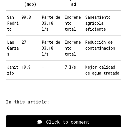
(mdp)
ad
San
99.8
Parte de
Increme
Saneamiento
Pedri
33.18
nto
agrícola
to
l/s
total
eficiente
Las
27
Parte de
Increme
Reducción de
Garza
33.18
nto
contaminación
s
l/s
total
Janit
19.9
—
7 l/s
Mejor calidad
zio
de agua tratada
In this article:
Click to comment