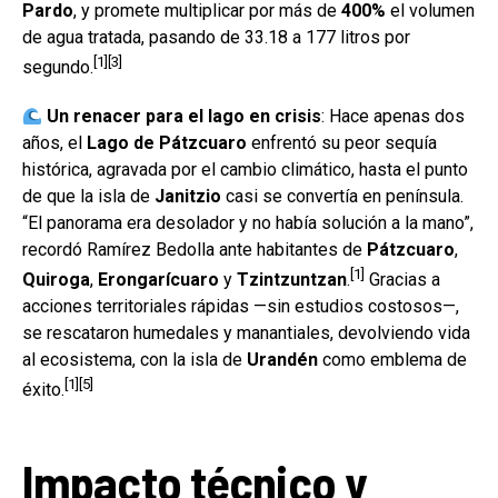
Pardo
, y promete multiplicar por más de
400%
el volumen
de agua tratada, pasando de 33.18 a 177 litros por
[1][3]
segundo.
Un renacer para el lago en crisis
: Hace apenas dos
años, el
Lago de Pátzcuaro
enfrentó su peor sequía
histórica, agravada por el cambio climático, hasta el punto
de que la isla de
Janitzio
casi se convertía en península.
“El panorama era desolador y no había solución a la mano”,
recordó Ramírez Bedolla ante habitantes de
Pátzcuaro
,
[1]
Quiroga
,
Erongarícuaro
y
Tzintzuntzan
.
Gracias a
acciones territoriales rápidas —sin estudios costosos—,
se rescataron humedales y manantiales, devolviendo vida
al ecosistema, con la isla de
Urandén
como emblema de
[1][5]
éxito.
Impacto técnico y