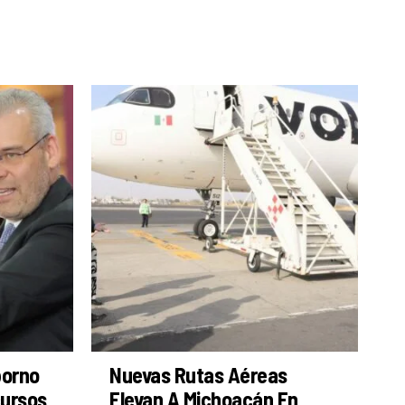
borno
Nuevas Rutas Aéreas
cursos
Elevan A Michoacán En