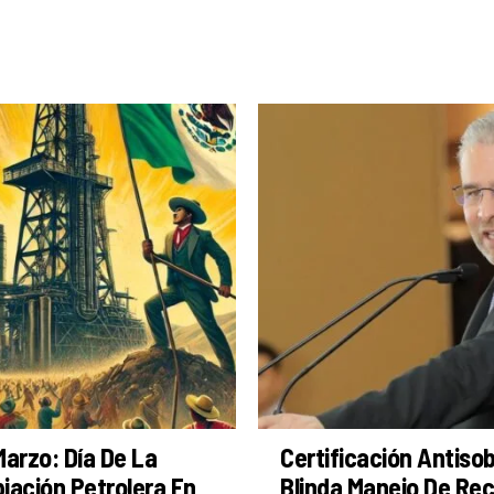
Marzo: Día De La
Certificación Antiso
iación Petrolera En
Blinda Manejo De Re